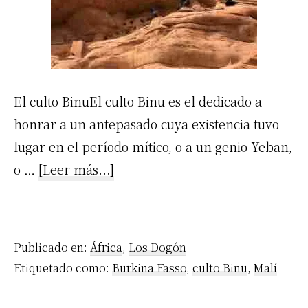
El culto BinuEl culto Binu es el dedicado a
honrar a un antepasado cuya existencia tuvo
lugar en el período mítico, o a un genio Yeban,
acerca
o …
[Leer más...]
de
El
culto
Publicado en:
África
,
Los Dogón
Binu
Etiquetado como:
Burkina Fasso
,
culto Binu
,
Malí
mitos
y