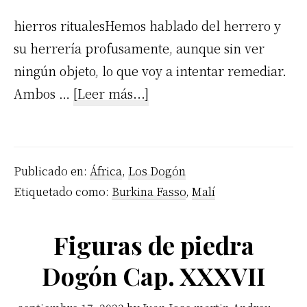
hierros ritualesHemos hablado del herrero y
su herrería profusamente, aunque sin ver
ningún objeto, lo que voy a intentar remediar.
acerca
Ambos …
[Leer más...]
de
Los
hierros
Publicado en:
África
,
Los Dogón
rituales
Etiquetado como:
Burkina Fasso
,
Malí
de
los
Figuras de piedra
Dogón
Dogón Cap. XXXVII
Cap.
XXVIII