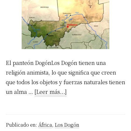
El panteón DogónLos Dogón tienen una
religión animista, lo que significa que creen
que todos los objetos y fuerzas naturales tienen
acerca
un alma …
[Leer más...]
de
El
panteón
Publicado en:
África
,
Los Dogón
Dogón