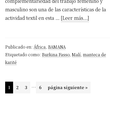
complementariedad del trabajo femenino y
masculino son una de las características de la
acerca
actividad textil en esta …
[Leer más...]
de
Fabricación
de
Publicado en:
África
,
BAMANA
manteca
Etiquetado como:
Burkina Fasso
,
Malí
,
manteca de
de
karité
karité
en
los
Páginas
…
Página
Página
Página
Página
Ir
1
2
3
6
página siguiente »
Bamana
intermedias
a
Cap.
omitidas
la
XXII