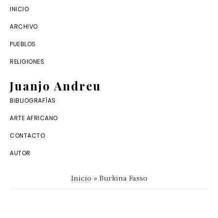
Saltar
Saltar
INICIO
a
al
ARCHIVO
la
contenido
PUEBLOS
navegación
principal
RELIGIONES
principal
Juanjo Andreu
Dossier
BIBLIOGRAFÍAS
digital
ARTE AFRICANO
de
CONTACTO
antropología
AUTOR
africana
Inicio
»
Burkina Fasso
y
arte
tribal