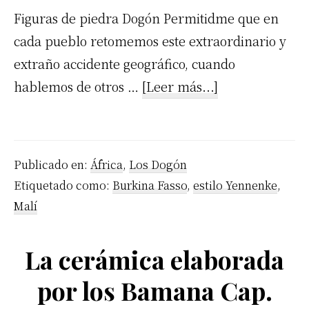
Figuras de piedra Dogón Permitidme que en
cada pueblo retomemos este extraordinario y
extraño accidente geográfico, cuando
acerca
hablemos de otros …
[Leer más...]
de
Figuras
de
Publicado en:
África
,
Los Dogón
piedra
Etiquetado como:
Burkina Fasso
,
estilo Yennenke
,
Dogón
Malí
Cap.
XXXVII
La cerámica elaborada
por los Bamana Cap.