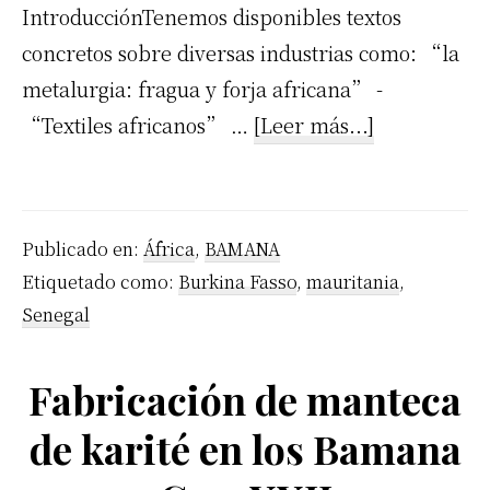
IntroducciónTenemos disponibles textos
concretos sobre diversas industrias como: “la
metalurgia: fragua y forja africana” -
acerca
“Textiles africanos” …
[Leer más...]
de
La
cerámica
Publicado en:
África
,
BAMANA
elaborada
Etiquetado como:
Burkina Fasso
,
mauritania
,
por
Senegal
los
Bamana
Fabricación de manteca
Cap.
de karité en los Bamana
XXIII