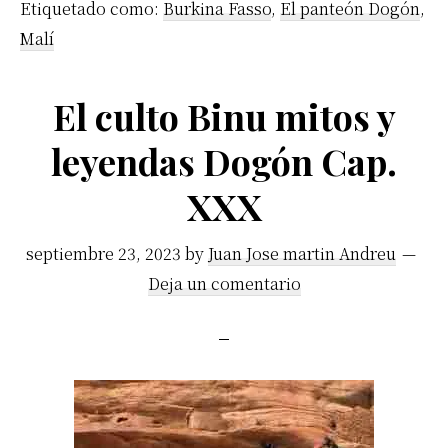
Etiquetado como:
Burkina Fasso
,
El panteón Dogón
,
una
Malí
religión
animista
El culto Binu mitos y
Cap.
leyendas Dogón Cap.
XXXI
XXX
septiembre 23, 2023
by
Juan Jose martin Andreu
Deja un comentario