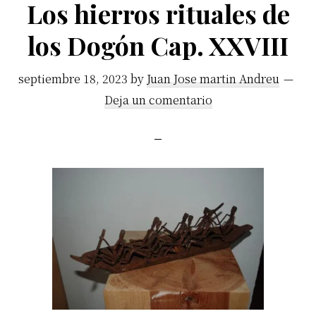
Los hierros rituales de
leyendas
los Dogón Cap. XXVIII
Dogón
Cap.
septiembre 18, 2023
by
Juan Jose martin Andreu
XXX
Deja un comentario