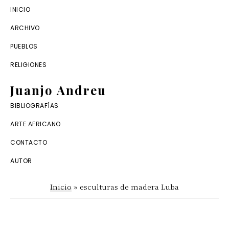
Saltar
Saltar
INICIO
a
al
ARCHIVO
la
contenido
PUEBLOS
navegación
principal
RELIGIONES
principal
Juanjo Andreu
Dossier
BIBLIOGRAFÍAS
digital
ARTE AFRICANO
de
CONTACTO
antropología
AUTOR
africana
Inicio
»
esculturas de madera Luba
y
arte
tribal