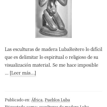
Las esculturas de madera LubaReitero lo difícil
que es delimitar lo espiritual o religioso de su
visualización material. Se me hace imposible
acerca
…
[Leer más...]
de
Esculturas
de
Publicado en:
África
,
Pueblos Luba
madera
Etiquetado como:
esculturas de madera Luba
,