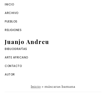
Saltar
Saltar
INICIO
a
al
ARCHIVO
la
contenido
PUEBLOS
navegación
principal
RELIGIONES
principal
Juanjo Andreu
Dossier
BIBLIOGRAFÍAS
digital
ARTE AFRICANO
de
CONTACTO
antropología
AUTOR
africana
Inicio
»
máscaras bamana
y
arte
tribal