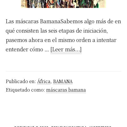
Las máscaras BamanaSabemos algo más de en
qué consisten las seis etapas de iniciación,
pasemos ahora en el mismo orden a intentar
acerca
entender cómo …
[Leer más...]
de
Las
máscaras
Publicado en:
África
,
BAMANA
de
Etiquetado como:
máscaras bamana
los
Bamana
Cap.
XIV