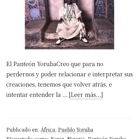
El Panteón YorubaCreo que para no
perdernos y poder relacionar e interpretar sus
creaciones, tenemos que volver atrás, e
acerca
intentar entender la …
[Leer más...]
de
El
Panteón
Publicado en:
África
,
Pueblo Yoruba
Yoruba
Etiquetado como:
Benin
,
Nigeria
,
Panteón Yoruba