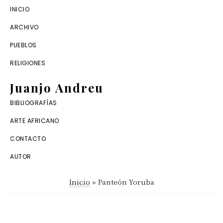
Saltar
Saltar
INICIO
a
al
ARCHIVO
la
contenido
PUEBLOS
navegación
principal
RELIGIONES
principal
Juanjo Andreu
Dossier
BIBLIOGRAFÍAS
digital
ARTE AFRICANO
de
CONTACTO
antropología
AUTOR
africana
Inicio
»
Panteón Yoruba
y
arte
tribal