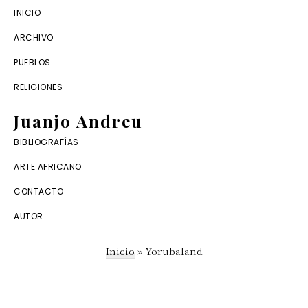
Saltar
Saltar
INICIO
a
al
ARCHIVO
la
contenido
PUEBLOS
navegación
principal
RELIGIONES
principal
Juanjo Andreu
Dossier
BIBLIOGRAFÍAS
digital
ARTE AFRICANO
de
CONTACTO
antropología
AUTOR
africana
Inicio
»
Yorubaland
y
arte
tribal