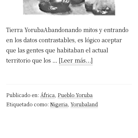
Tierra YorubaAbandonando mitos y entrando
en los datos contrastables, es lógico aceptar
que las gentes que habitaban el actual
acerca
territorio que los …
[Leer más...]
de
Historia
de
Publicado en:
África
,
Pueblo Yoruba
la
Etiquetado como:
Nigeria
,
Yorubaland
tierra
Yoruba
Cap.